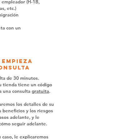
l empleador (H-1B,
s, etc.)
migración
nta con un
 empieza
onsulta
lta de 30 minutos.
u tienda tiene un código
a una consulta
gratuita
.
aremos los detalles de su
 beneficios y los riesgos
asos adelante, y le
cómo seguir adelante.
 caso, le explicaremos