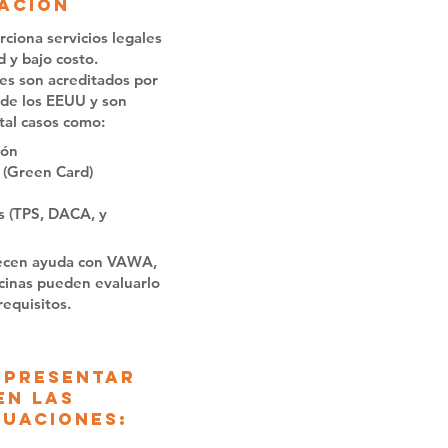
ación
ciona servicios legales
d y bajo costo.
es son acreditados por
 de los EEUU y son
tal casos como:
ión
 (Green Card)
s (TPS, DACA, y
recen ayuda con VAWA,
ficinas pueden evaluarlo
requisitos.
epresentar
en las
tuaciones: