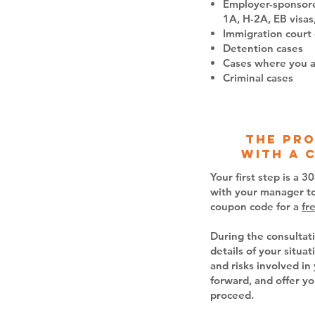
Employer-sponsore
1A, H-2A, EB visas,
Immigration court
Detention cases
Cases where you a
Criminal cases
The pro
with a 
Your first step is a 
with your manager to 
coupon code for a
fr
During the consultati
details of your situat
and risks involved in
forward, and offer yo
proceed.