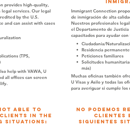
inmigr
n provides high-quality,
 legal services. Our legal
Immigrant Connection propor
credited by the U.S.
de inmigración de alta calida
e and can assist with cases
Nuestros profesionales legal
el Departamento de Justicia
capacitados para ayudar con 
uralization
Ciudadanía/Naturalizac
Residencia permanente
lications (TPS,
Peticiones familiares
)
Solicitudes humanitaria
más)
also help with VAWA, U
Muchas oficinas también of
d all offices can screen
U Visas y Asilo y todas las o
ify.
para averiguar si cumple los 
not able to
No podemos r
clients in the
clientes 
 situations:
siguientes si