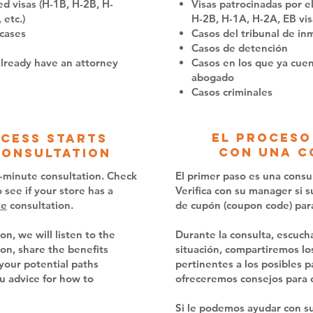
d visas (H-1B, H-2B, H-
Visas patrocinadas por e
 etc.)
H-2B, H-1A, H-2A, EB visa
 cases
Casos del tribunal de in
Casos de detención
lready have an attorney
Casos en los que ya cue
abogado
Casos criminales
El proceso
cess starts
con una c
consultation
30-minute consultation. Check
El primer paso es una consu
see if your store has a
Verifica con su manager si s
ee
consultation.
de cupón (coupon code) par
on, we will listen to the
Durante la consulta, escuch
ion, share the benefits
situación, compartiremos los
 your potential paths
pertinentes a los posibles p
u advice for how to
ofreceremos consejos para 
Si le podemos ayudar con su