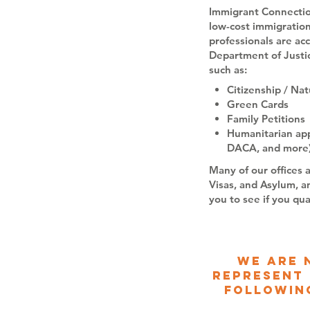
Immigrant Connectio
low-cost immigration
professionals are ac
Department of Justic
such as:
Citizenship / Nat
Green Cards
Family Petitions
Humanitarian app
DACA, and more
Many of our offices 
Visas, and Asylum, an
you to see if you qual
We are 
represent 
following