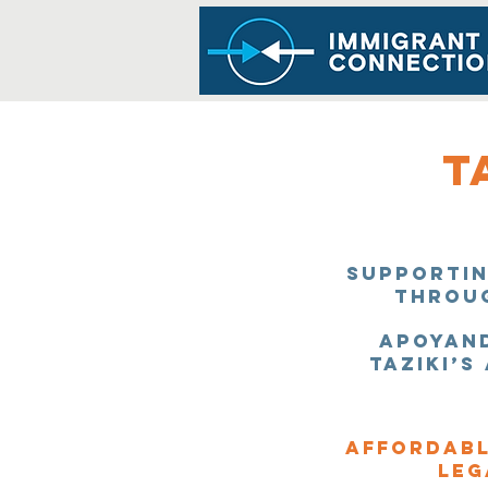
t
supportin
throug
Apoyand
Taziki’s
Affordabl
Leg