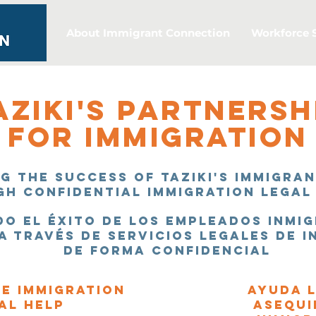
About Immigrant Connection
Workforce 
aziki's partnersh
for immigration
g the success of Taziki's immigra
h confidential immigration legal
o el éxito de los empleados inmi
 a través de servicios legales de 
de forma confidencial
e Immigration
Ayuda l
al Help
asequi