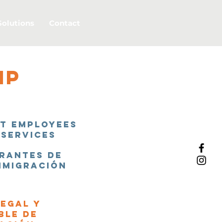
Solutions
Contact
ip
nt employees
 services
grantes de
inmigración
egal y
ble de